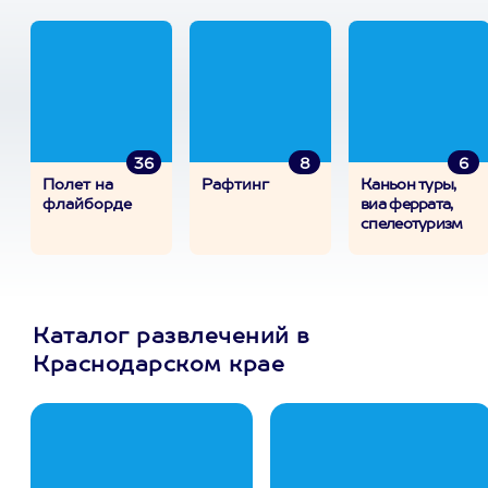
36
8
6
Полет на
Рафтинг
Каньон туры,
флайборде
виа феррата,
спелеотуризм
Каталог развлечений в
Краснодарском крае