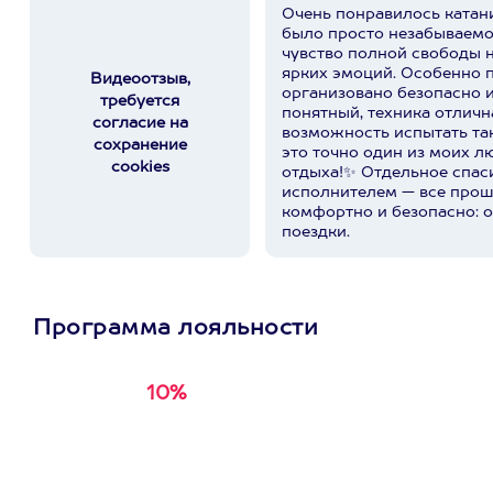
Очень понравилось катани
было просто незабываемо!
чувство полной свободы 
ярких эмоций. Особенно п
Видеоотзыв,
организовано безопасно и
требуется
понятный, техника отличн
согласие на
возможность испытать та
сохранение
это точно один из моих 
cookies
отдыха!✨ Отдельное спаси
исполнителем — все про
комфортно и безопасно: о
поездки.
Программа лояльности
10%
Получи
кэшбэк за
первую покупку в
приложении