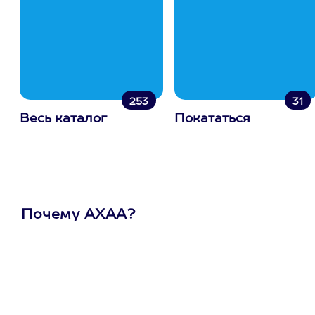
253
31
Весь каталог
Покататься
Почему АХАА?
Один
сертификат
на любое