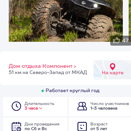
47
Дом отдыха Компонент
>
51 км на Северо-Запад от МКАД
На карте
Работает круглый год
Длительность
Число участников
3 часа
1-3 человека
Дни проведения
Возраст
по Сб и Вс
от 5 лет