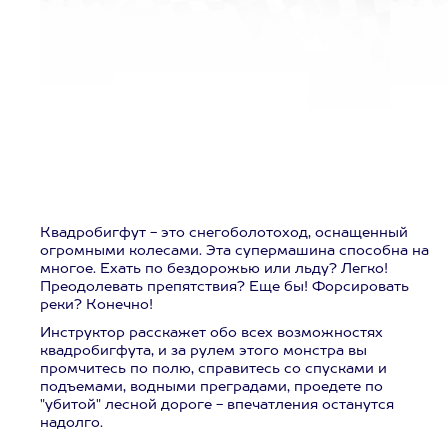
Квадробигфут - это снегоболотоход, оснащенный
огромными колесами. Эта супермашина способна на
многое. Ехать по бездорожью или льду? Легко!
Преодолевать препятствия? Еще бы! Форсировать
реки? Конечно!
Инструктор расскажет обо всех возможностях
квадробигфута, и за рулем этого монстра вы
промчитесь по полю, справитесь со спусками и
подъемами, водными преградами, проедете по
"убитой" лесной дороге - впечатления останутся
надолго.