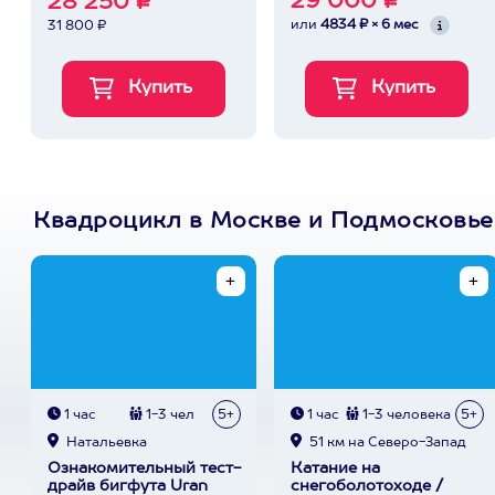
29 000 ₽
28 250 ₽
или
4834 ₽ × 6 мес
31 800 ₽
Квадроцикл в Москве и Подмосковье
1 час
1-3 чел
5+
1 час
1-3 человека
5+
Натальевка
51 км на Северо-Запад
Ознакомительный тест-
Катание на
драйв бигфута Uran
снегоболотоходе /