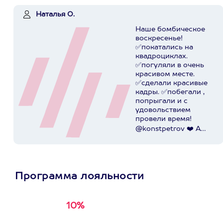
Наталья О.
Наше бомбическое
воскресенье!
✅покатались на
квадроциклах.
✅погуляли в очень
красивом месте.
✅сделали красивые
кадры. ✅побегали ,
попрыгали и с
удовольствием
провели время!
@konstpetrov ❤️ А
катались мы от
@axaa.ru
Пост в
instagram.com
Программа лояльности
10%
Получи
кэшбэк за
первую покупку в