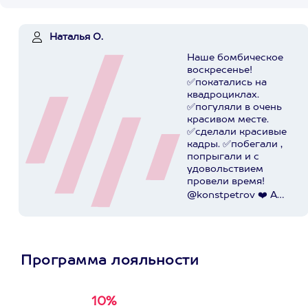
Наталья О.
Наше бомбическое
воскресенье!
✅покатались на
квадроциклах.
✅погуляли в очень
красивом месте.
✅сделали красивые
кадры. ✅побегали ,
попрыгали и с
удовольствием
провели время!
@konstpetrov ❤️ А
катались мы от
@axaa.ru
Пост в
instagram.com
Программа лояльности
10%
Получи
кэшбэк за