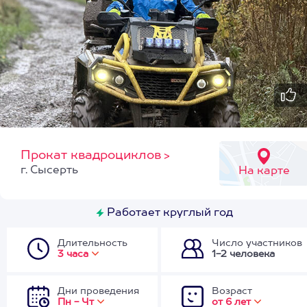
Прокат квадроциклов
>
г. Сысерть
На карте
Работает круглый год
Длительность
Число участников
3 часа
1-2 человека
Дни проведения
Возраст
Пн - Чт
от 6 лет