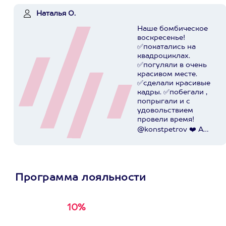
Наталья О.
Наше бомбическое
воскресенье!
✅покатались на
квадроциклах.
✅погуляли в очень
красивом месте.
✅сделали красивые
кадры. ✅побегали ,
попрыгали и с
удовольствием
провели время!
@konstpetrov ❤️ А
катались мы от
@axaa.ru
Пост в
instagram.com
Программа лояльности
10%
Получи
кэшбэк за
первую покупку в