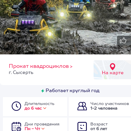
Прокат квадроциклов
>
г. Сысерть
На карте
Работает круглый год
Длительность
Число участников
до 6 час
1-2 человека
Дни проведения
Возраст
Пн - Чт
от 6 лет