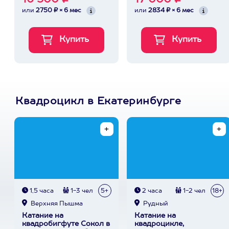
16 500 ₽
17 000 ₽
или
2750 ₽ × 6 мес
или
2834 ₽ × 6 мес
Квадроцикл в Екатеринбурге
1,5 часа
1-3 чел
5+
2 часа
1-2 чел
18+
Верхняя Пышма
Рудный
Катание на
Катание на
квадробигфуте Сокол в
квадроцикле,