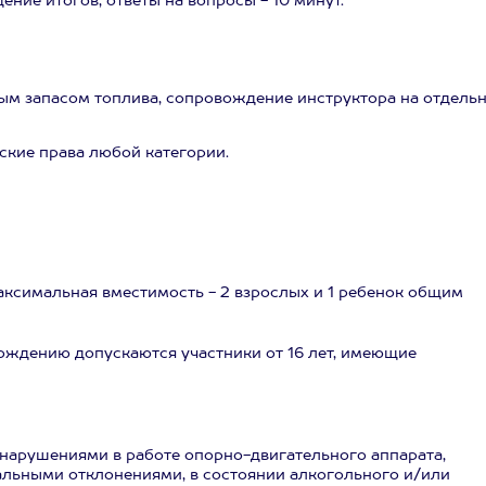
ние итогов, ответы на вопросы - 10 минут.
ым запасом топлива, сопровождение инструктора на отдель
кие права любой категории.
аксимальная вместимость - 2 взрослых и 1 ребенок общим
вождению допускаются участники от 16 лет, имеющие
нарушениями в работе опорно-двигательного аппарата,
альными отклонениями, в состоянии алкогольного и/или