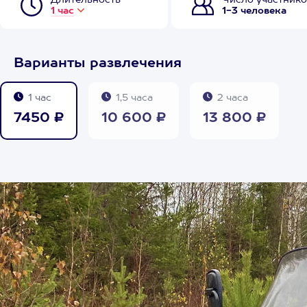
Длительность
Число участнико
1 час
1-3 человека
Варианты развлечения
1 час
1,5 часа
2 часа
7450 ₽
10 600 ₽
13 800 ₽