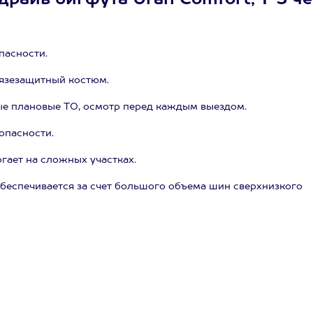
драйв бигфута Uran Comfort, 1-3 че
пасности.
рязезащитный костюм.
ые плановые ТО, осмотр перед каждым выездом.
опасности.
гает на сложных участках.
обеспечивается за счет большого объема шин сверхнизкого