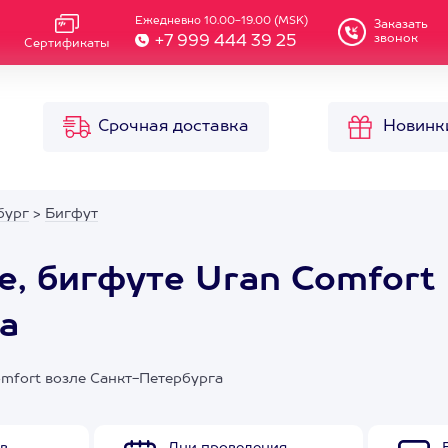
Ежедневно 10.00-19.00 (MSK)
Заказать
звонок
+7 999 444 39 25
Сертификаты
Срочная доставка
Новинк
бург
>
Бигфут
е, бигфуте Uran Comfort
а
mfort возле Санкт-Петербурга