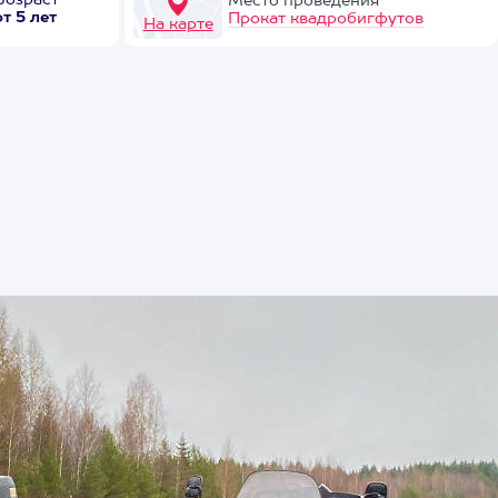
Возраст
Место проведения
от 5 лет
Прокат квадробигфутов
На карте