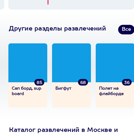
Другие разделы развлечений
Все
85
68
36
Сап борд, sup
Бигфут
Полет на
board
флайборде
Каталог развлечений в Москве и