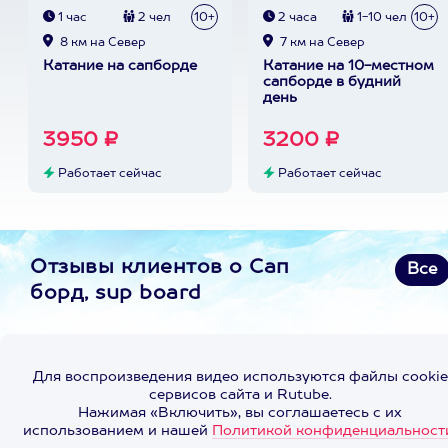
1 час
2 чел
10+
2 часа
1-10 чел
10+
8 км на Север
7 км на Север
Катание на сапборде
Катание на 10-местном
сапборде в будний
день
3950 ₽
3200 ₽
Работает сейчас
Работает сейчас
Отзывы клиентов о Сап
Все
борд, sup board
Для воспроизведения видео используются файлы cookie
сервисов сайта и Rutube.
Нажимая «Включить», вы соглашаетесь с их
использованием и нашей
Политикой конфиденциальност