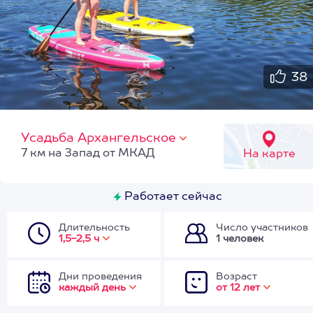
38
Усадьба Архангельское
7 км на Запад от МКАД
На карте
Работает сейчас
Длительность
Число участников
1,5-2,5 ч
1 человек
Дни проведения
Возраст
каждый день
от 12 лет