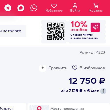
Избранное
Войти
Корзина
10%
кэшбэк
и каталога
С первой покупки
в нашем
приложении
Артикул: 4223
Сравнить
В избранное
12 750 ₽
или
2125 ₽ × 6 мес
Возраст
Место проведения