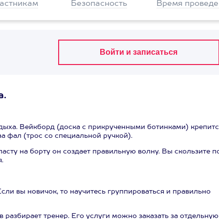
частникам
Безопасность
Время проведе
а.
дыха. Вейкборд (доска с прикрученными ботинками) крепитс
за фал (трос со специальной ручкой).
асту на борту он создает правильную волну. Вы скользите п
.
Если вы новичок, то научитесь группироваться и правильно
ов разбирает тренер. Его услуги можно заказать за отдельную