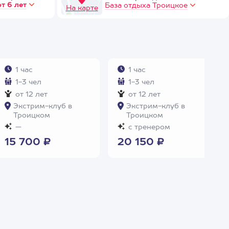
от 6 лет
База отдыха Троицкое
На карте
1 час
1 час
1-3 чел
1-3 чел
от 12 лет
от 12 лет
Экстрим-клуб в
Экстрим-клуб в
Троицком
Троицком
—
с тренером
15 700 ₽
20 150 ₽