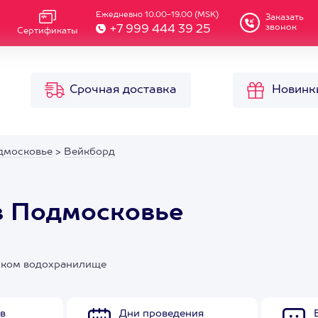
Ежедневно 10.00-19.00 (MSK)
Заказать
звонок
+7 999 444 39 25
Сертификаты
Срочная доставка
Новинк
дмосковье
>
Вейкборд
в Подмосковье
нском водохранилище
в
Дни проведения