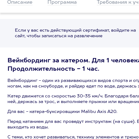
Описание
Программа
Требования к у
Если у вас есть действующий сертификат, войдите на
сайт, чтобы записаться на развлечение
Вейкбординг за катером. Для 1 человек
Продолжительность - 1 час.
Вейкбординг - один из развивающихся видов спорта и от
ногам, как на сноуборде, и райдер едет по воде, держась 
Катер движется со скоростью 30-35 км/ч. Благодаря балл
ней, держась за трос, и выполняете прыжки или вращения
Для вас - катера-буксировщики Malibu Axis A20.
Перед катанием для вас проведут инструктаж (на суше). 
выходить из воды.
С теми, кто хочет развиваться, технику элементов и трюк