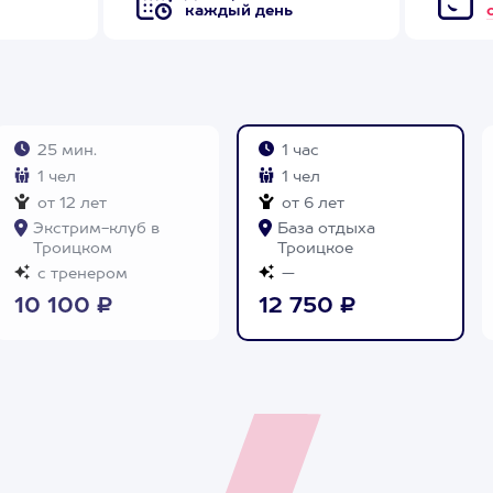
каждый день
25 мин.
1 час
1 чел
1 чел
от 12 лет
от 6 лет
Экстрим-клуб в
База отдыха
Троицком
Троицкое
с тренером
—
10 100 ₽
12 750 ₽