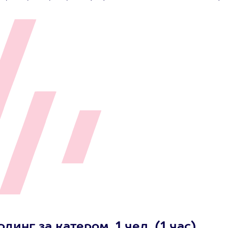
инг за катером, 1 чел. (1 час)