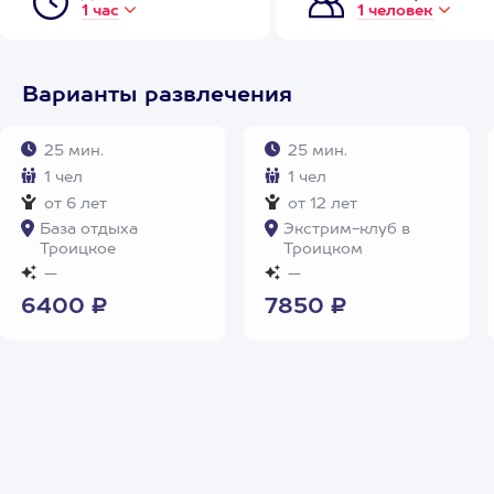
1 час
1 человек
Варианты развлечения
25 мин.
25 мин.
1 чел
1 чел
от 6 лет
от 12 лет
База отдыха
Экстрим-клуб в
Троицкое
Троицком
—
—
6400 ₽
7850 ₽