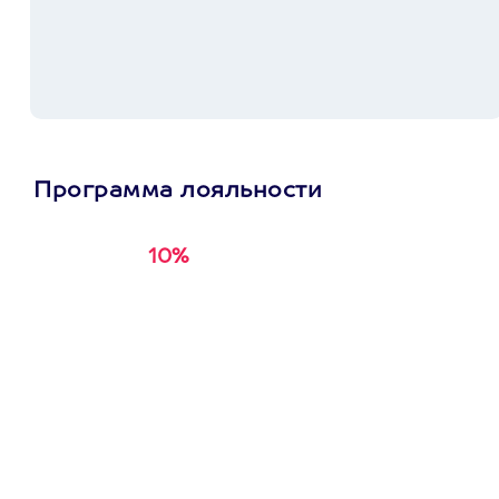
Программа лояльности
10%
Получи
кэшбэк за
первую покупку в
приложении