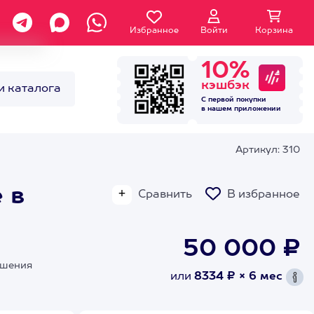
Избранное
Войти
Корзина
10%
кэшбэк
и каталога
С первой покупки
в нашем
приложении
Артикул: 310
 в
Сравнить
В избранное
50 000 ₽
ышения
или
8334 ₽ × 6 мес