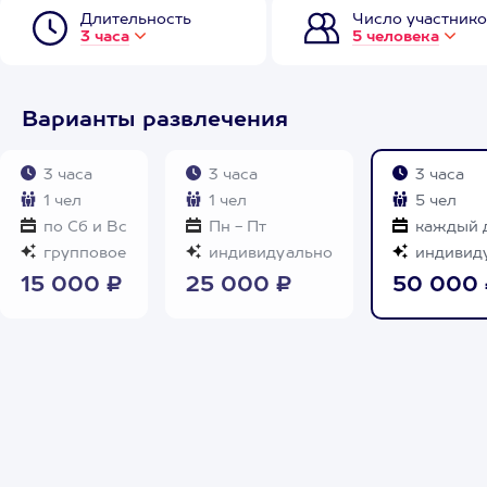
Длительность
Число участнико
3 часа
5 человека
Варианты развлечения
3 часа
3 часа
3 часа
1 чел
1 чел
5 чел
по Сб и Вс
Пн - Пт
каждый 
групповое
индивидуально
индивид
15 000 ₽
25 000 ₽
50 000 