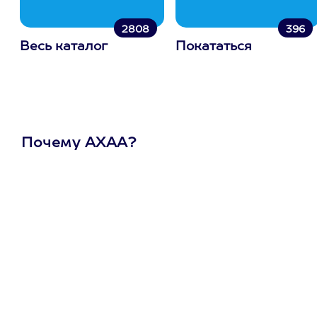
2808
396
Весь каталог
Покататься
Почему АХАА?
Один
сертификат
на любое
развлечение