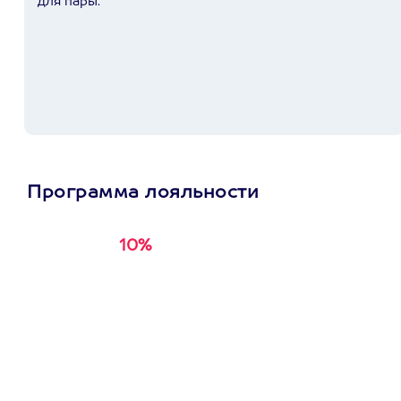
для пары.
Программа лояльности
10%
Получи
кэшбэк за
первую покупку в
приложении