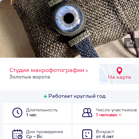
Студия макрофотографии
>
Золотые ворота
На карте
Работает круглый год
Длительность
Число участников
1 час
1 человек
Дни проведения
Возраст
Ср - Вс
от 4 лет