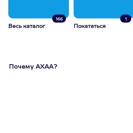
166
1
Весь каталог
Покататься
Почему АХАА?
Один
сертификат
на любое
развлечение