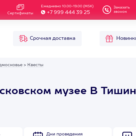
Ежедневно 10.00-19.00 (MSK)
Заказать
звонок
+7 999 444 39 25
Сертификаты
Срочная доставка
Новинк
дмосковье
>
Квесты
осковском музее В Тиши
в
Дни проведения