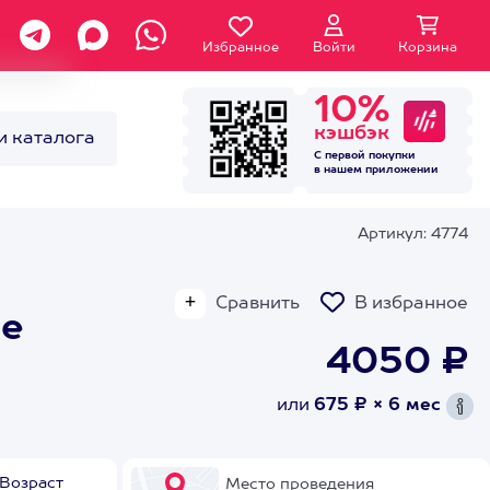
Избранное
Войти
Корзина
10%
кэшбэк
и каталога
С первой покупки
в нашем
приложении
Артикул: 4774
Сравнить
В избранное
не
4050 ₽
или
675 ₽ × 6 мес
Возраст
Место проведения