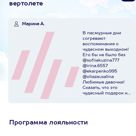
вертолете
Марина А.
В пасмурные дни
согревают
воспоминания о
чудесном выходном!
Его бы не было без
@sofiiakuzina777
@irina.6557
@ekarpenko995
@oliazausalina
Любимые девочки!
Сказать, что это
чудесный подарок на
день рождения,
значит
поскромничать!)))
@axaa.ru спасибо за
организацию
Программа лояльности
приключения!
Пост в
instagram.com