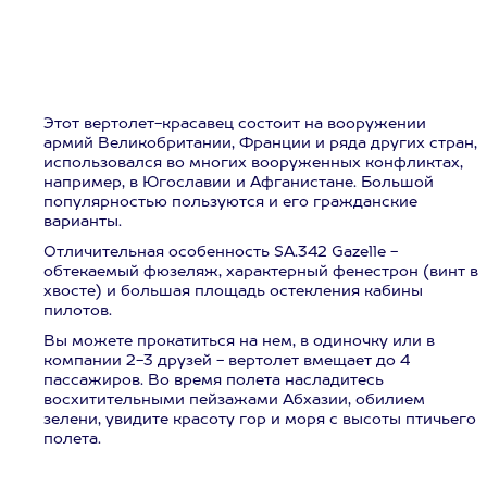
Этот вертолет-красавец состоит на вооружении
армий Великобритании, Франции и ряда других стран,
использовался во многих вооруженных конфликтах,
например, в Югославии и Афганистане. Большой
популярностью пользуются и его гражданские
варианты.
Отличительная особенность SA.342 Gazelle -
обтекаемый фюзеляж, характерный фенестрон (винт в
хвосте) и большая площадь остекления кабины
пилотов.
Вы можете прокатиться на нем, в одиночку или в
компании 2-3 друзей - вертолет вмещает до 4
пассажиров. Во время полета насладитесь
восхитительными пейзажами Абхазии, обилием
зелени, увидите красоту гор и моря с высоты птичьего
полета.