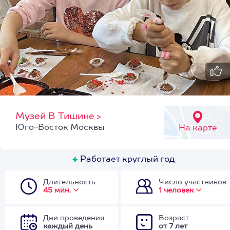
Музей В Тишине
>
Юго-Восток Москвы
На карте
Работает круглый год
Длительность
Число участников
45 мин.
1 человек
Дни проведения
Возраст
каждый день
от 7 лет