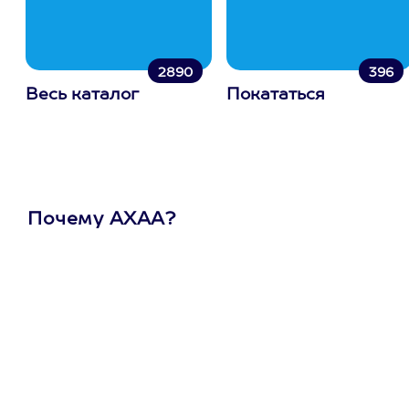
2890
396
Весь каталог
Покататься
Почему АХАА?
Один
сертификат
на любое
развлечение