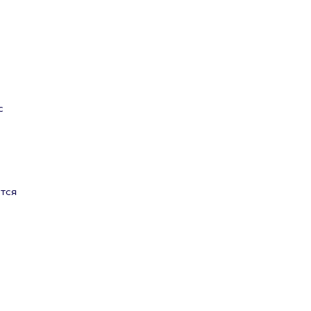
с
тся