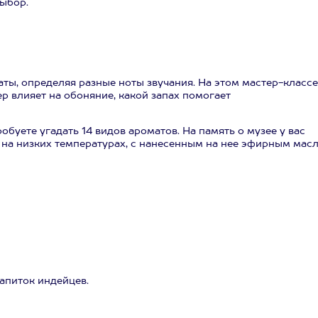
выбор.
ы, определяя разные ноты звучания. На этом мастер-классе
ер влияет на обоняние, какой запах помогает
буете угадать 14 видов ароматов. На память о музее у вас
на низких температурах, с нанесенным на нее эфирным масл
апиток индейцев.