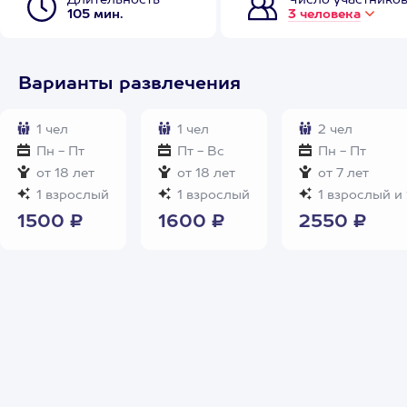
Длительность
Число участнико
105 мин.
3 человека
Варианты развлечения
1 чел
1 чел
2 чел
Пн - Пт
Пт - Вс
Пн - Пт
от 18 лет
от 18 лет
от 7 лет
1 взрослый
1 взрослый
1 взрослый и 
1500 ₽
1600 ₽
2550 ₽