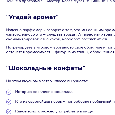
Также в программе – мастер-класс музея "В Тишине" на 
"Угадай аромат"
Издавна парфюмеры говорят о том, что мы слышим аромат
узнаете, каково это – слушать аромат. А также как характ
сконцентрироваться, а какой, наоборот, расслабиться.
Потренируете в игровом аромалото свое обоняние и попро
останется аромаамулет – фигурка из глины, обожженная 
"Шоколадные конфеты"
На этом вкусном мастер-классе вы узнаете:
Историю появления шоколада.
Кто из европейцев первым попробовал необычный н
Какое золото можно употреблять в пищу.