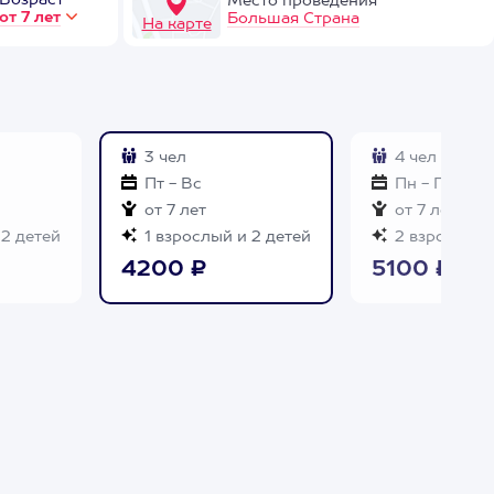
Возраст
Место проведения
от 7 лет
Большая Страна
На карте
3 чел
4 чел
Пт - Вс
Пн - Пт
от 7 лет
от 7 лет
 2 детей
1 взрослый и 2 детей
2 взрослых 
4200 ₽
5100 ₽