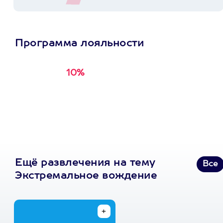
представляют
реальную опасность
для себя, своих
родных и
окружающих. У ребят
Программа лояльности
в Extrim Drive
огромный опыт,
индивидуальный
10%
Получи
кэшбэк за
подход, хорошая база
первую покупку в
и инструкторы -
суперпрофессионалы...
приложении
Пост в facebook.com
Ещё развлечения на тему
Все
Экстремальное вождение