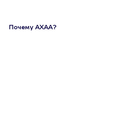
Почему АХАА?
Один
сертификат
на любое
развлечение