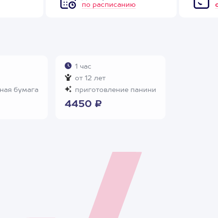
по расписанию
1 час
от 12 лет
ная бумага
приготовление панини
4450 ₽