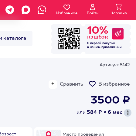
Избранное
Войти
Корзина
10%
кэшбэк
и каталога
С первой покупки
в нашем
приложении
Артикул: 5142
Сравнить
В избранное
3500 ₽
или
584 ₽ × 6 мес
Возраст
Место проведения