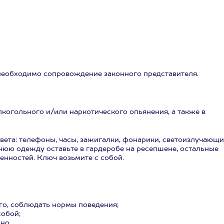
 необходимо сопровождение законного представителя.
лкогольного и/или наркотического опьянения, а также в
вета: телефоны, часы, зажигалки, фонарики, светоизлучающ
хнюю одежду оставьте в гардеробе на ресепшене, остальные
енностей. Ключ возьмите с собой.
го, соблюдать нормы поведения;
собой;
но.