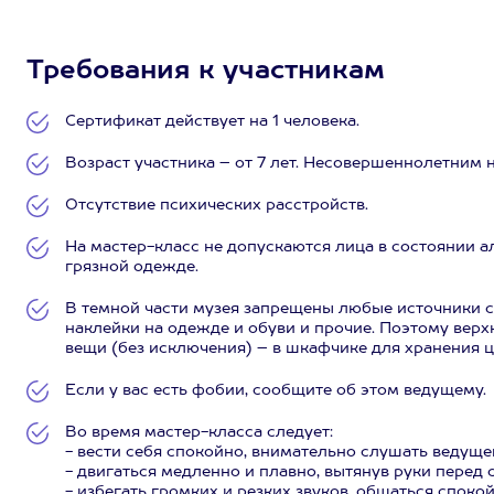
Требования к участникам
Сертификат действует на 1 человека.
Возраст участника – от 7 лет. Несовершеннолетним
Отсутствие психических расстройств.
На мастер-класс не допускаются лица в состоянии а
грязной одежде.
В темной части музея запрещены любые источники с
наклейки на одежде и обуви и прочие. Поэтому вер
вещи (без исключения) – в шкафчике для хранения ц
Если у вас есть фобии, сообщите об этом ведущему.
Во время мастер-класса следует:
- вести себя спокойно, внимательно слушать ведуще
- двигаться медленно и плавно, вытянув руки перед 
- избегать громких и резких звуков, общаться спокой