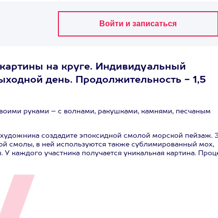
 картины на круге. Индивидуальный
выходной день. Продолжительность - 1,5
 своими руками – с волнами, ракушками, камнями, песчаным
 художника создадите эпоксидной смолой морской пейзаж. 
ной смолы, в ней используются также сублимированный мох,
. У каждого участника получается уникальная картина. Проц