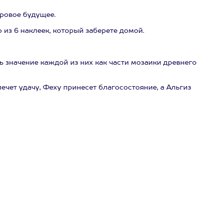
фровое будущее.
 из 6 наклеек, который заберете домой.
ь значение каждой из них как части мозаики древнего
чет удачу, Феху принесет благосостояние, а Альгиз