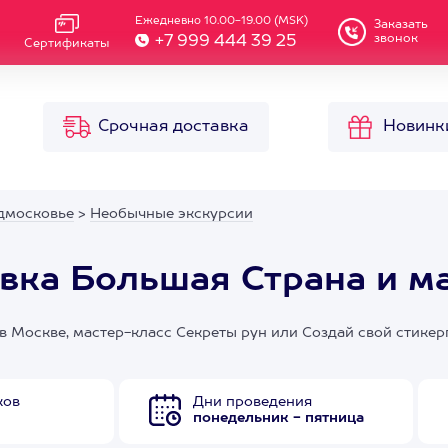
Ежедневно 10.00-19.00 (MSK)
Заказать
звонок
+7 999 444 39 25
Сертификаты
Срочная доставка
Новинк
дмосковье
>
Необычные экскурсии
ка Большая Страна и ма
 Москве, мастер-класс Секреты рун или Создай свой стикер
ков
Дни проведения
понедельник - пятница