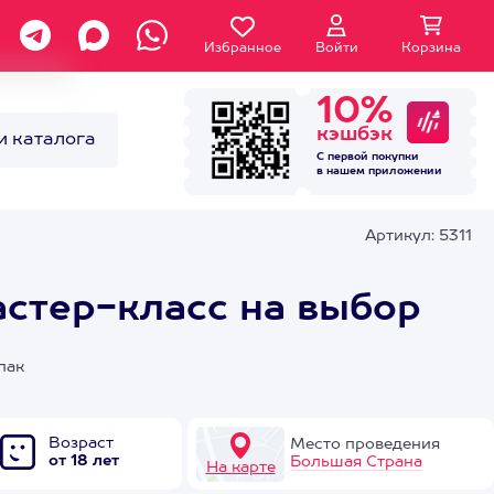
Избранное
Войти
Корзина
10%
кэшбэк
и каталога
С первой покупки
в нашем
приложении
Артикул: 5311
стер-класс на выбор
пак
Возраст
Место проведения
от 18 лет
Большая Страна
На карте