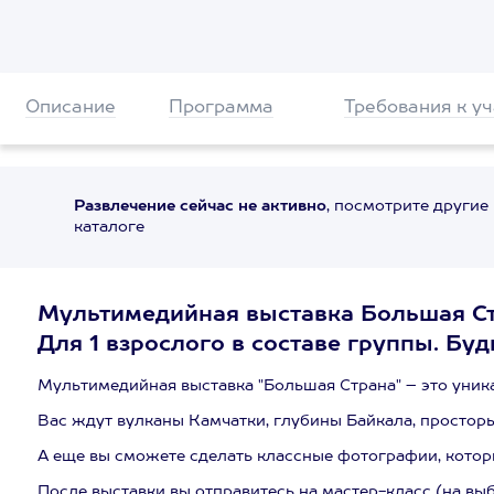
Описание
Программа
Требования к у
Развлечение сейчас не активно
, посмотрите другие
каталоге
Мультимедийная выставка Большая Стр
Для 1 взрослого в составе группы. Будн
Мультимедийная выставка "Большая Страна" – это уник
Вас ждут вулканы Камчатки, глубины Байкала, просторы
А еще вы сможете сделать классные фотографии, котор
После выставки вы отправитесь на мастер-класс (на выб