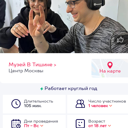
Музей В Тишине
>
Центр Москвы
На карте
Работает круглый год
Длительность
Число участников
105 мин.
1 человек
Дни проведения
Возраст
Пт - Вс
от 18 лет