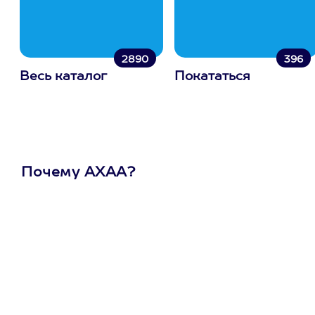
2890
396
Весь каталог
Покататься
Почему АХАА?
Один
сертификат
на любое
развлечение