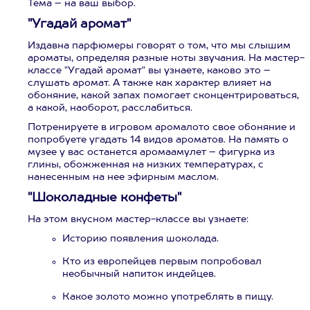
Тема – на ваш выбор.
"Угадай аромат"
Издавна парфюмеры говорят о том, что мы слышим
ароматы, определяя разные ноты звучания. На мастер-
классе "Угадай аромат" вы узнаете, каково это –
слушать аромат. А также как характер влияет на
обоняние, какой запах помогает сконцентрироваться,
а какой, наоборот, расслабиться.
Потренируете в игровом аромалото свое обоняние и
попробуете угадать 14 видов ароматов. На память о
музее у вас останется аромаамулет – фигурка из
глины, обожженная на низких температурах, с
нанесенным на нее эфирным маслом.
"Шоколадные конфеты"
На этом вкусном мастер-классе вы узнаете:
Историю появления шоколада.
Кто из европейцев первым попробовал
необычный напиток индейцев.
Какое золото можно употреблять в пищу.