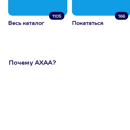
1105
166
Весь каталог
Покататься
Почему АХАА?
Один
сертификат
на любое
развлечение