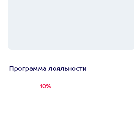
Программа лояльности
10%
Получи
кэшбэк за
первую покупку в
приложении