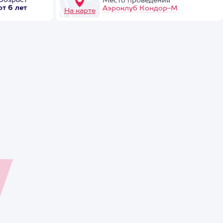
Возраст
Место проведения
от 6 лет
Аэроклуб Кондор-М
На карте