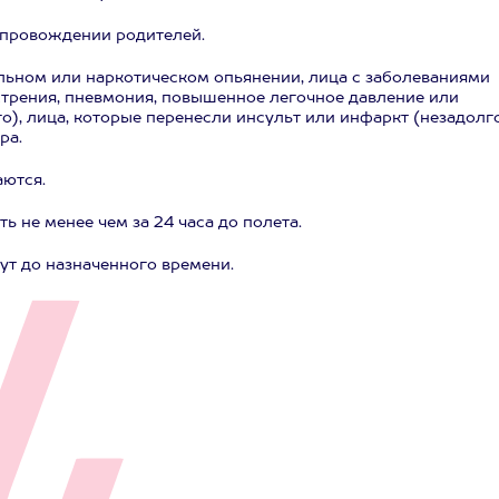
 сопровождении родителей.
ольном или наркотическом опьянении, лица с заболеваниями
стрения, пневмония, повышенное легочное давление или
го), лица, которые перенесли инсульт или инфаркт (незадолг
ра.
аются.
 не менее чем за 24 часа до полета.
ут до назначенного времени.