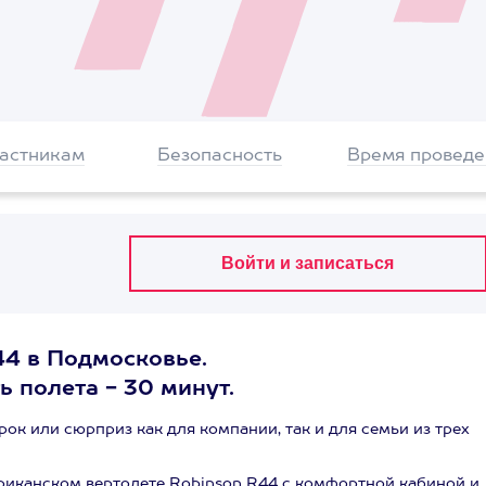
частникам
Безопасность
Время проведе
44 в Подмосковье.
 полета - 30 минут.
ок или сюрприз как для компании, так и для семьи из трех
риканском вертолете Robinson R44 с комфортной кабиной и