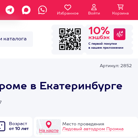
Избранное
Войти
Корзина
10%
кэшбэк
и каталога
С первой покупки
в нашем
приложении
Артикул: 2852
роме в Екатеринбурге
7
Возраст
Место проведения
от 10 лет
Ледовый автодром Промка
На карте