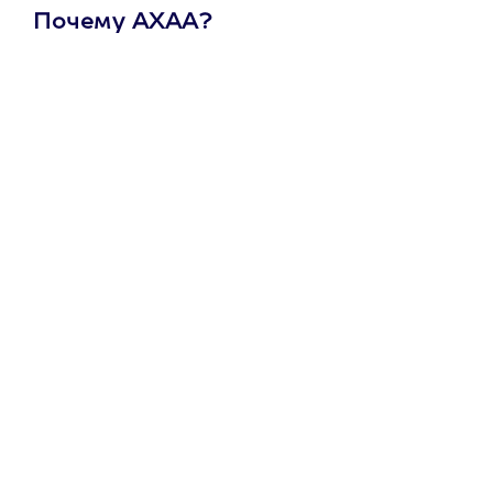
Почему АХАА?
Один
сертификат
на любое
развлечение