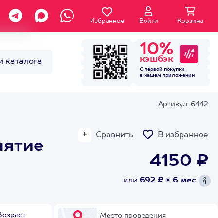
Избранное
Войти
Корзина
10%
кэшбэк
и каталога
С первой покупки
в нашем
приложении
Артикул: 6442
Сравнить
В избранное
нятие
4150 ₽
или
692 ₽ × 6 мес
Возраст
Место проведения