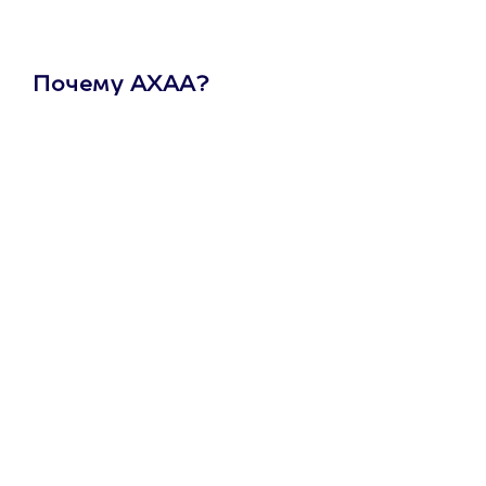
Почему АХАА?
Один
сертификат
на любое
развлечение