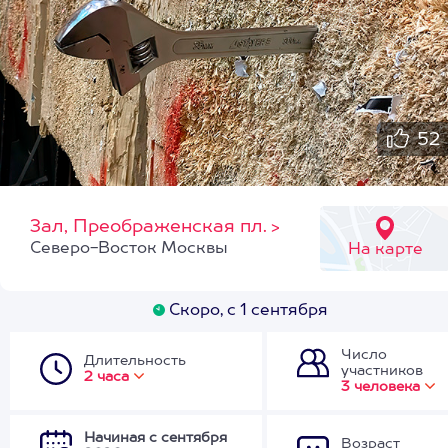
52
Зал, Преображенская пл.
>
Северо-Восток Москвы
На карте
Скоро, с 1 сентября
Число
Длительность
участников
2 часа
3 человека
Начиная с сентября
Возраст