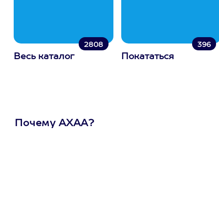
2808
396
Весь каталог
Покататься
Почему АХАА?
Один
сертификат
на любое
развлечение