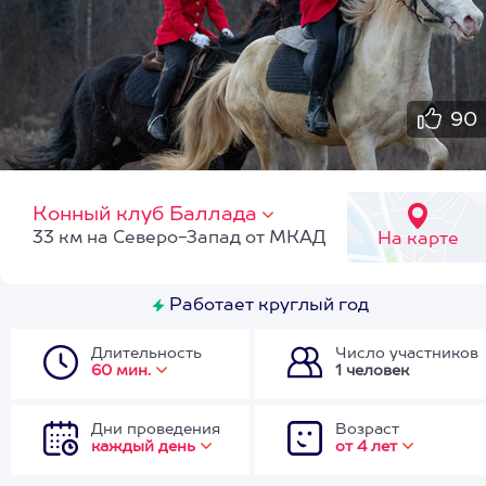
90
Конный клуб Баллада
33 км на Северо-Запад от МКАД
На карте
Работает круглый год
Длительность
Число участников
60 мин.
1 человек
Дни проведения
Возраст
каждый день
от 4 лет