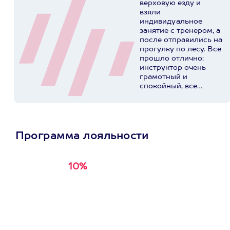
верховую езду и
взяли
индивидуальное
занятие с тренером, а
после отправились на
прогулку по лесу. Все
прошло отлично:
инструктор очень
грамотный и
спокойный, все
подробно объяснил,
поправил посадку.
Лесная прогулка –
отдельный кайф,
тишина, природа.
Программа лояльности
Получили море
эмоций, обязательно
приедем еще.
10%
Получи
кэшбэк за
Спасибо за
первую покупку в
профессионализм!
приложении