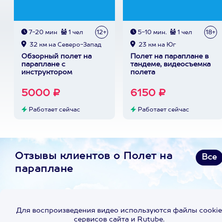
7-20 мин
1 чел
12+
5-10 мин.
1 чел
18+
32 км на Северо-Запад
23 км на Юг
Обзорный полет на
Полет на параплане в
параплане с
тандеме, видеосъемка
инструктором
полета
5000 ₽
6150 ₽
Работает сейчас
Работает сейчас
Отзывы клиентов о Полет на
Все
параплане
Для воспроизведения видео используются файлы cookie
сервисов сайта и Rutube.