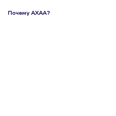
Почему АХАА?
Один
сертификат
на любое
развлечение