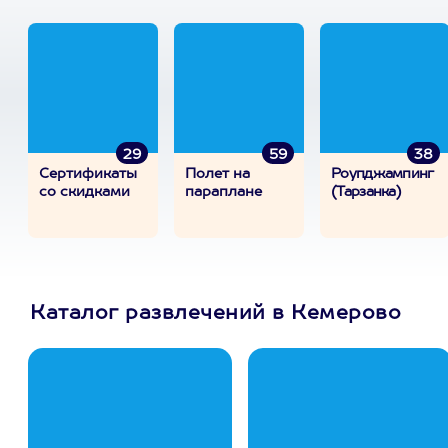
29
59
38
Сертификаты
Полет на
Роупджампинг
со скидками
параплане
(Тарзанка)
Каталог развлечений в Кемерово