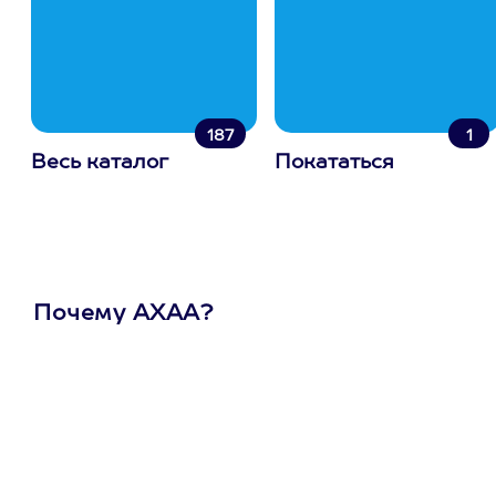
187
1
Весь каталог
Покататься
Почему АХАА?
Один
сертификат
на любое
развлечение