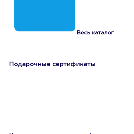
Весь каталог
Подарочные сертификаты
Просто подари
сертификат
Пусть владелец сам
выберет развлечение.
3900+ развлечений