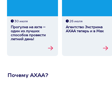
30 июля
26 июля
Прогулка на яхте –
Агентство Экстрима
один из лучших
АХАА теперь и в Max
способов провести
летний день!
Почему АХАА?
Один
сертификат
на любое