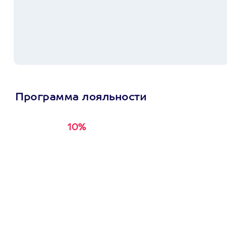
Программа лояльности
10%
Получи
кэшбэк за
первую покупку в
приложении