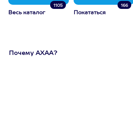
1105
166
Весь каталог
Покататься
Почему АХАА?
Один
сертификат
на любое
развлечение