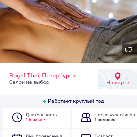
Royal Thai, Петербург
>
Cалон на выбор
На карте
Работает круглый год
Длительность
Число участников
1,5 часа
1 человек
Дни проведения
Возраст