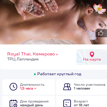
Royal Thai, Кемерово
>
ТРЦ Лапландия
На карте
Работает круглый год
Длительность
Число участников
1,5 часа
1 человек
Дни проведения
Возраст
каждый день
от 18 лет