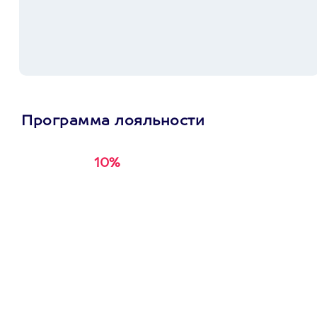
Программа лояльности
10%
Получи
кэшбэк за
первую покупку в
приложении