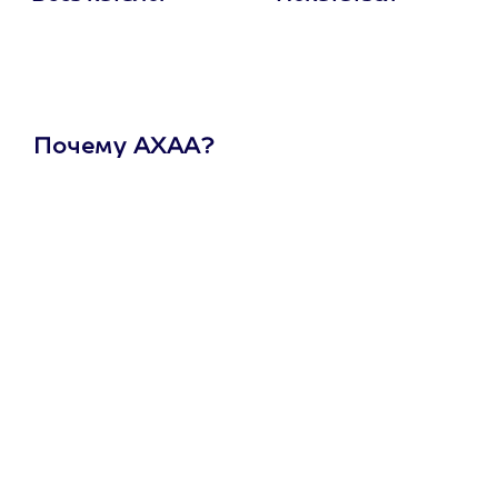
Почему АХАА?
Один
сертификат
на любое
развлечение