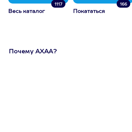
1117
166
Весь каталог
Покататься
Почему АХАА?
Один
сертификат
на любое
развлечение