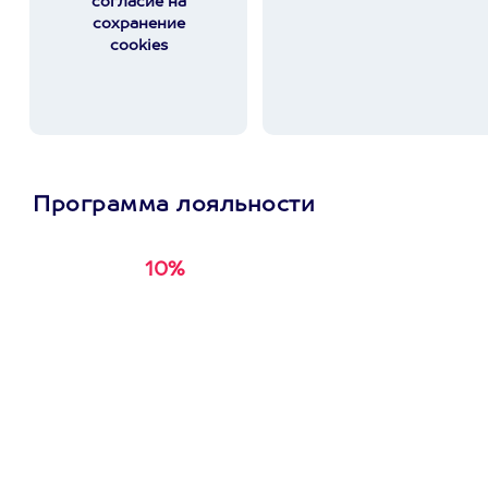
согласие на
сохранение
cookies
Программа лояльности
10%
Получи
кэшбэк за
первую покупку в
приложении