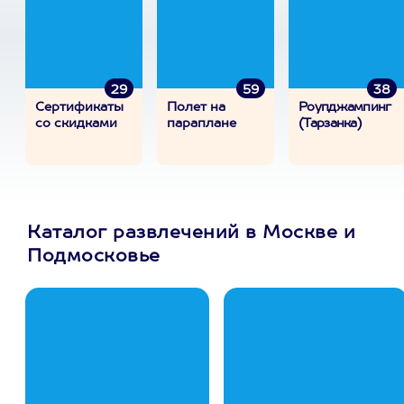
29
59
38
Сертификаты
Полет на
Роупджампинг
со скидками
параплане
(Тарзанка)
Каталог развлечений в Москве и
Подмосковье