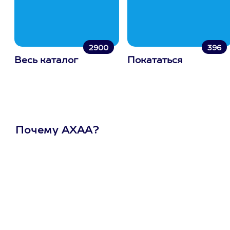
2900
396
Весь каталог
Покататься
Почему АХАА?
Один
сертификат
на любое
развлечение