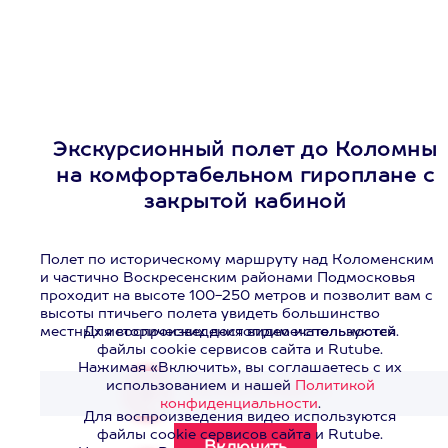
Экскурсионный полет до Коломны
на комфортабельном гироплане с
закрытой кабиной
Полет по историческому маршруту над Коломенским
и частично Воскресенским районами Подмосковья
проходит на высоте 100-250 метров и позволит вам с
высоты птичьего полета увидеть большинство
местных исторических достопримечательностей.
Для воспроизведения видео используются
файлы cookie сервисов сайта и Rutube.
Нажимая «Включить», вы соглашаетесь с их
использованием и нашей
Политикой
Смотреть видео
>
конфиденциальности
.
Для воспроизведения видео используются
файлы cookie сервисов сайта и Rutube.