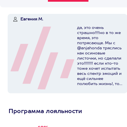
Евгения М.
да, это очень
страшно!!!!но в то же
время, это
потрясающе. Мы с
@anjahonda тряслись
как осиновые
листочки, но сделали
это!!!!!!!! если кто-то
тоже хочет испытать
весь спектр эмоций и
ещё сильнее
полюбить жизнь!, то
вам к этим ребятам▶️
@axaa.ru
Пост в
instagram.com
Программа лояльности