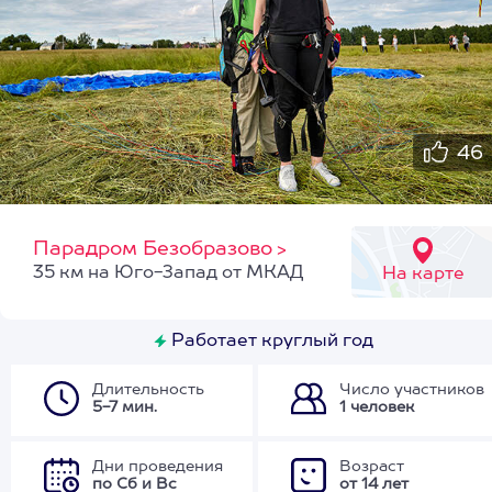
46
Парадром Безобразово
>
35 км на Юго-Запад от МКАД
На карте
Работает круглый год
Длительность
Число участников
5-7 мин.
1 человек
Дни проведения
Возраст
по Сб и Вс
от 14 лет