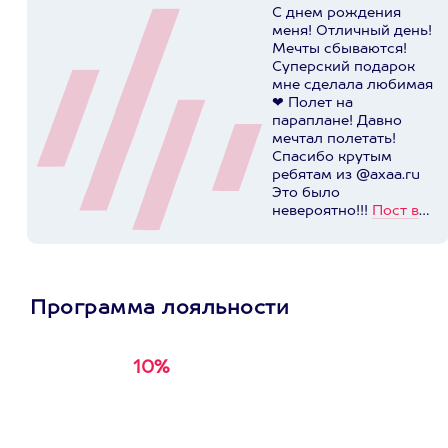
С днем рождения
меня! Отличный день!
Мечты сбываются!
Суперский подарок
мне сделала любимая
❤ Полет на
параплане! Давно
мечтал полетать!
Спасибо крутым
ребятам из @axaa.ru
Это было
невероятно!!!
Пост в
instagram.com
Программа лояльности
10%
Получи
кэшбэк за
первую покупку в
приложении