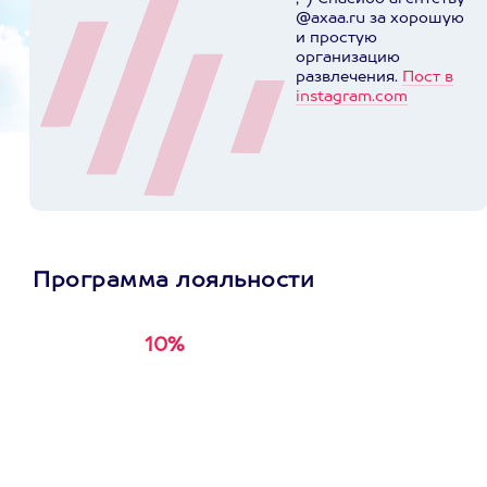
@axaa.ru за хорошую
и простую
организацию
развлечения.
Пост в
instagram.com
Программа лояльности
10%
Получи
кэшбэк за
первую покупку в
приложении