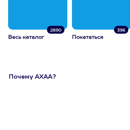
2890
396
Весь каталог
Покататься
Почему АХАА?
Один
сертификат
на любое
развлечение