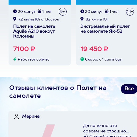
20 минут
1 чел
9+
20 минут
1 чел
14+
72 км на Юго-Восток
82 км на Юг
Полет на самолете
Экстремальный полет
Aquila A210 вокруг
на самолете Як-52
Коломны
7100 ₽
19 450 ₽
Работает сейчас
Скоро, с 1 сентября
Отзывы клиентов о Полет на
Все
самолете
Марина
Да конечно это
совсем не страшно...
;-) Спасибо агентству