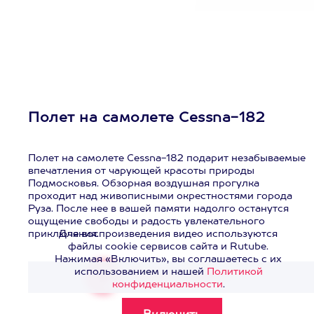
Полет на самолете Cessna-182
Полет на самолете Cessna-182 подарит незабываемые
впечатления от чарующей красоты природы
Подмосковья. Обзорная воздушная прогулка
проходит над живописными окрестностями города
Руза. После нее в вашей памяти надолго останутся
ощущение свободы и радость увлекательного
приключения.
Для воспроизведения видео используются
файлы cookie сервисов сайта и Rutube.
Нажимая «Включить», вы соглашаетесь с их
использованием и нашей
Политикой
Смотреть видео
>
конфиденциальности
.