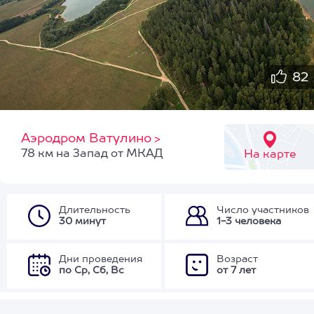
82
Аэродром Ватулино
>
78 км на Запад от МКАД
На карте
Длительность
Число участников
30 минут
1-3 человека
Дни проведения
Возраст
по Ср, Сб, Вс
от 7 лет