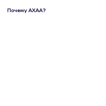
Почему АХАА?
Один
сертификат
на любое
развлечение