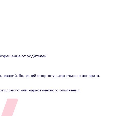
разрешение от родителей.
олеваний, болезней опорно-двигательного аппарата,
когольного или наркотического опьянения.