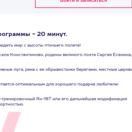
рограммы - 20 минут.
идеть мир с высоты птичьего полета!
ела Константиново, родины великого поэта Сергея Есенина,
ивные луга, река с ее обрывистыми берегами, местные церкви
итается оптимальным для хорошего подарка любителю
о-тренировочный Як-18Т или его дальнейшая модификация
ортностью.