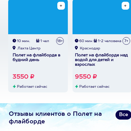
10 мин.
1 чел
18+
60 мин
1-2 человека
7+
Лахта Центр
Краснодар
Полет на флайборде в
Полет на флайборде над
будний день
водой для детей и
взрослых
3550 ₽
9550 ₽
Работает сейчас
Работает сейчас
Отзывы клиентов о Полет на
Все
флайборде