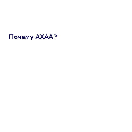
Почему АХАА?
Один
сертификат
на любое
развлечение