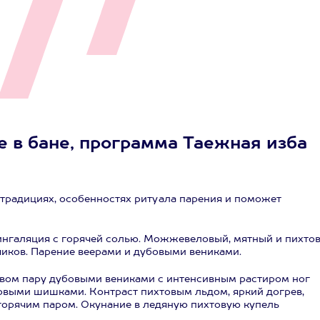
 в бане, программа Таежная изба
 традициях, особенностях ритуала парения и поможет
 ингаляция с горячей солью. Можжевеловый, мятный и пихто
чиков. Парение веерами и дубовыми вениками.
товом пару дубовыми вениками с интенсивным растиром ног
овыми шишками. Контраст пихтовым льдом, яркий догрев,
горячим паром. Окунание в ледяную пихтовую купель