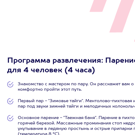
Программа развлечения: Парение
для 4 человек (4 часа)
Знакомство с мастером по пару. Он расскажет вам о
комфортно пройти этот путь.
Первый пар - "Зимовье тайги". Ментолово-пихтовая
пар под звуки зимней тайги и мелодичных колоколь
Основное парение - "Таежная баня". Парение в пих
горячей березой. Массажные проминания стоп кедр
укутывание в ледяную простынь и острые припарки 
(температура 8 °C)
.