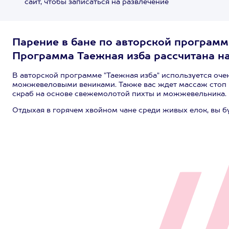
сайт, чтобы записаться на развлечение
Парение в бане по авторской программ
Программа Таежная изба рассчитана на
В авторской программе "Таежная изба" используется очен
можжевеловыми вениками. Также вас ждет массаж стоп 
скраб на основе свежемолотой пихты и можжевельника.
Отдыхая в горячем хвойном чане среди живых елок, вы бу