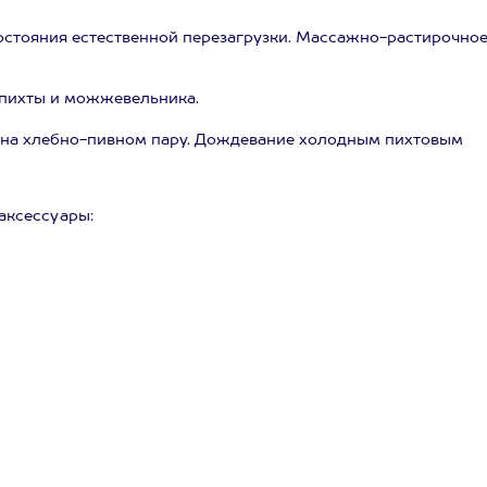
остояния естественной перезагрузки. Массажно-растирочно
 пихты и можжевельника.
 на хлебно-пивном пару. Дождевание холодным пихтовым
аксессуары: