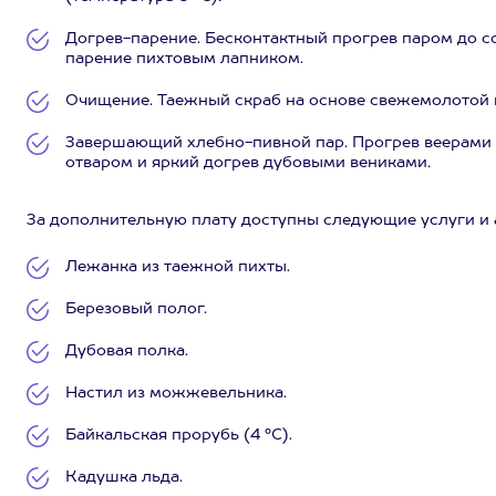
Догрев-парение. Бесконтактный прогрев паром до с
парение пихтовым лапником.
Очищение. Таежный скраб на основе свежемолотой
Завершающий хлебно-пивной пар. Прогрев веерами
отваром и яркий догрев дубовыми вениками
.
За дополнительную плату доступны следующие услуги и 
Лежанка из таежной пихты.
Березовый полог.
Дубовая полка.
Настил из можжевельника.
Байкальская прорубь (4 °C).
Кадушка льда.