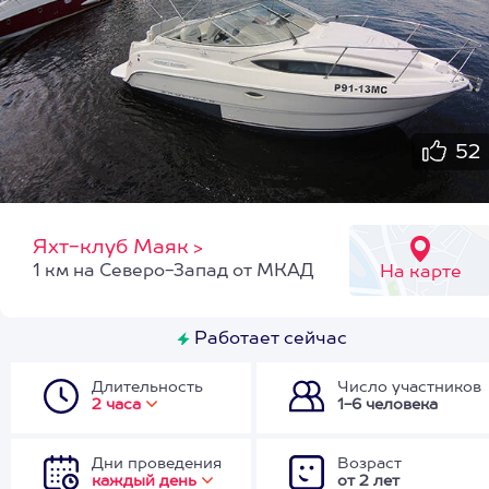
52
Яхт-клуб Маяк
>
1 км на Северо-Запад от МКАД
На карте
Работает сейчас
Длительность
Число участников
2 часа
1-6 человека
Дни проведения
Возраст
каждый день
от 2 лет