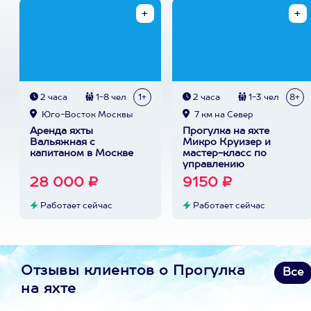
2 часа
1-8 чел
1+
2 часа
1-3 чел
8+
Юго-Восток Москвы
7 км на Север
Аренда яхты
Прогулка на яхте
Вальяжная с
Микро Круизер и
капитаном в Москве
мастер-класс по
управлению
28 000 ₽
9150 ₽
Работает сейчас
Работает сейчас
Отзывы клиентов о Прогулка
Все
на яхте