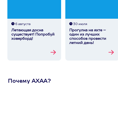
6 августа
30 июля
Летающая доска
Прогулка на яхте –
существует! Попробуй
один из лучших
ховерборд!
способов провести
летний день!
Почему АХАА?
Один
сертификат
на любое