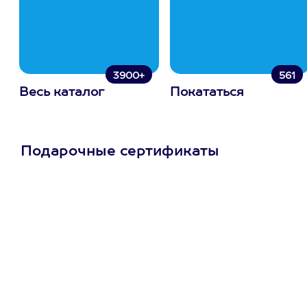
3900+
561
Весь каталог
Покататься
Подарочные сертификаты
Просто подари
сертификат
Пусть владелец сам
выберет развлечение.
3900+ развлечений