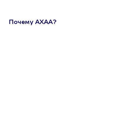
Почему АХАА?
Один
сертификат
на любое
развлечение