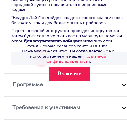
городской суеты и насладиться живописными
видами.
"Квадро Лайт" подойдет как для первого знакомства с
бигфутом, так и для более опытных райдеров.
Перед поездкой инструктор проведет инструктаж, а
затем будет сопровождать вас на маршруте, помогая
освоиться и чувствовать себя уверенно.
Для воспроизведения видео используются
файлы cookie сервисов сайта и Rutube.
Нажимая «Включить», вы соглашаетесь с их
использованием и нашей
Политикой
Смотреть видео
>
конфиденциальности
.
Программа
Требования к участникам