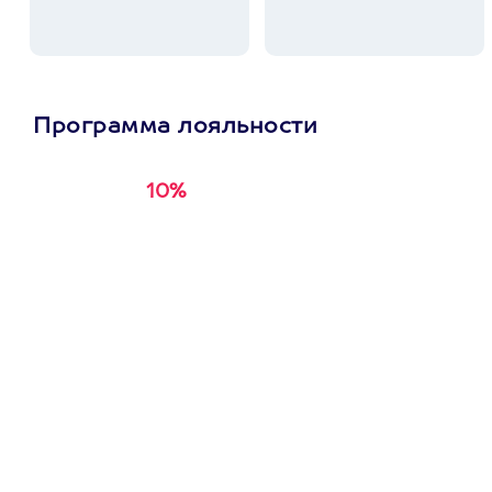
Программа лояльности
10%
Получи
кэшбэк за
первую покупку в
приложении