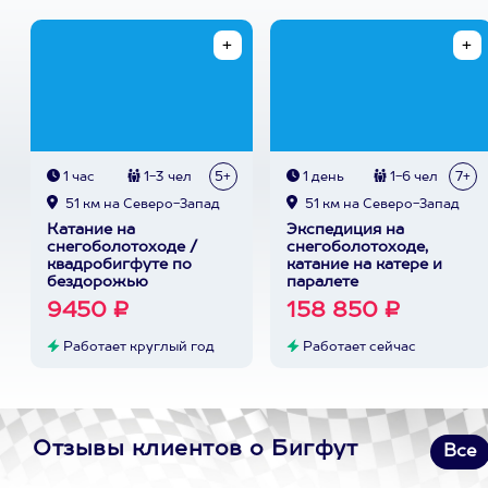
1 час
1-3 чел
5+
1 день
1-6 чел
7+
51 км на Северо-Запад
51 км на Северо-Запад
Катание на
Экспедиция на
снегоболотоходе /
снегоболотоходе,
квадробигфуте по
катание на катере и
бездорожью
паралете
9450 ₽
158 850 ₽
Работает круглый год
Работает сейчас
Отзывы клиентов о Бигфут
Все