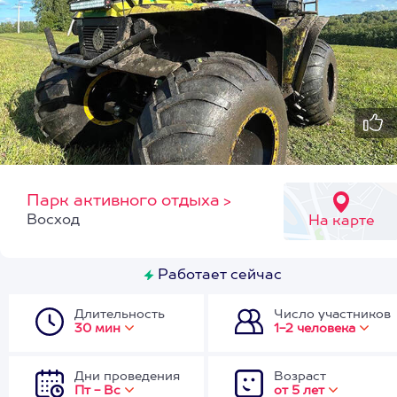
Парк активного отдыха
>
Восход
На карте
Работает сейчас
Длительность
Число участников
30 мин
1-2 человека
Дни проведения
Возраст
Пт - Вс
от 5 лет