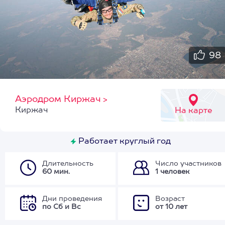
98
Аэродром Киржач
>
Киржач
На карте
Работает круглый год
Длительность
Число участников
60 мин.
1 человек
Дни проведения
Возраст
по Сб и Вс
от 10 лет