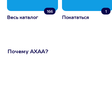
166
1
Весь каталог
Покататься
Почему АХАА?
Один
сертификат
на любое
развлечение