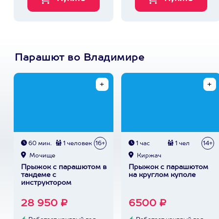
Парашют во Владимире
60 мин.
1 человек
16+
1 час
1 чел
14+
Мочище
Киржач
Прыжок с парашютом в
Прыжок с парашютом
тандеме с
на круглом куполе
инструктором
28 950 ₽
6500 ₽