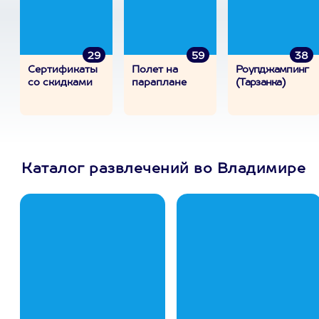
29
59
38
Сертификаты
Полет на
Роупджампинг
со скидками
параплане
(Тарзанка)
Каталог развлечений во Владимире