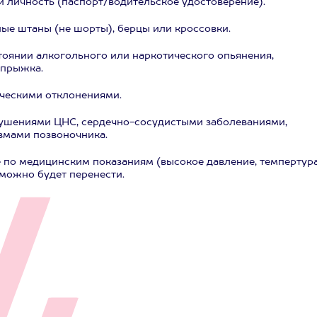
й личность (паспорт/водительское удостоверение).
ые штаны (не шорты), берцы или кроссовки.
оянии алкогольного или наркотического опьянения,
 прыжка.
ическими отклонениями.
рушениями ЦНС, сердечно-сосудистыми заболеваниями,
вмами позвоночника.
по медицинским показаниям (высокое давление, темпертура
к можно будет перенести.