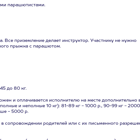
гими парашютистами.
а. Все приземление делает инструктор. Участнику не нужно
ьного прыжка с парашютом.
45 до 80 кг.
ожен и оплачивается исполнителю на месте дополнительно 
лные и неполные 10 кг): 81-89 кг - 1000 р., 90-99 кг - 2000 
ыше - 5000 р.
т - в сопровождении родителей или с их письменного разреше