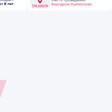
Возраст
Место проведения
от 8 лет
Аэродром Куммолово
На карте