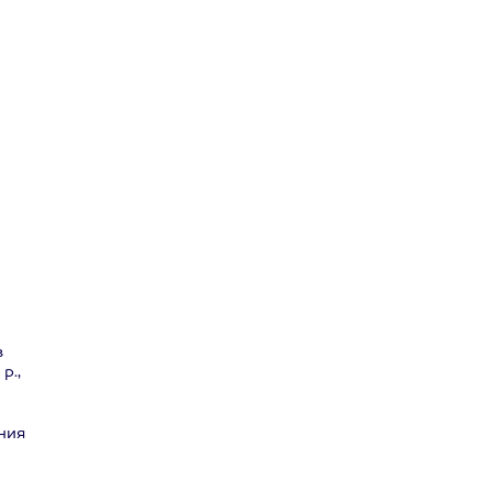
в
р.,
ния