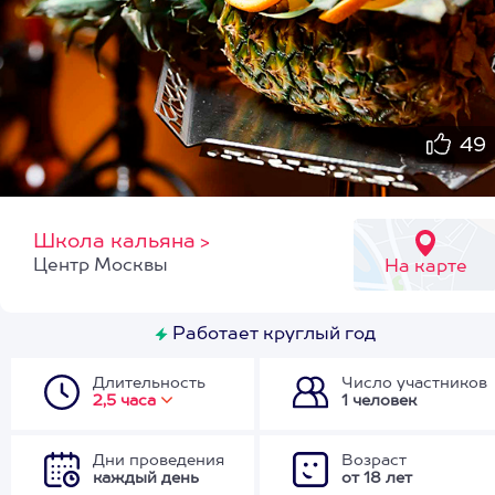
49
Школа кальяна
>
Центр Москвы
На карте
Работает круглый год
Длительность
Число участников
2,5 часа
1 человек
Дни проведения
Возраст
каждый день
от 18 лет