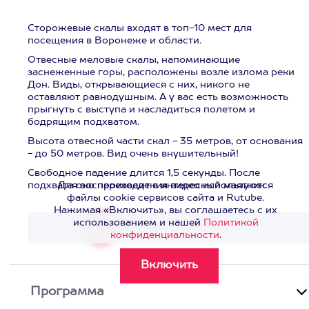
Сторожевые скалы входят в топ-10 мест для
посещения в Воронеже и области.
Отвесные меловые скалы, напоминающие
заснеженные горы, расположены возле излома реки
Дон. Виды, открывающиеся с них, никого не
оставляют равнодушным. А у вас есть возможность
прыгнуть с выступа и насладиться полетом и
бодрящим подхватом.
Высота отвесной части скал - 35 метров, от основания
- до 50 метров. Вид очень внушительный!
Свободное падение длится 1,5 секунды. После
подхвата оно переходит в интересный маятник.
Для воспроизведения видео используются
файлы cookie сервисов сайта и Rutube.
Нажимая «Включить», вы соглашаетесь с их
использованием и нашей
Политикой
Смотреть видео
>
конфиденциальности
.
Программа