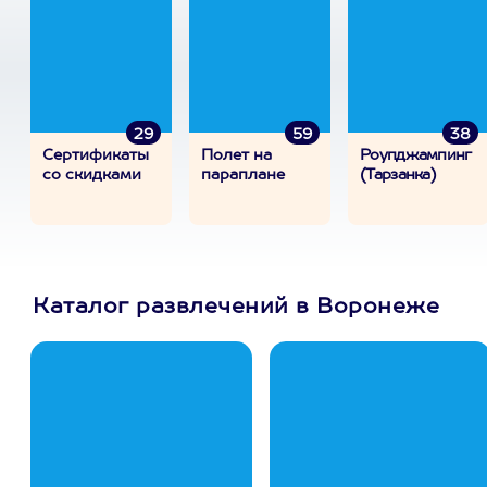
29
59
38
Сертификаты
Полет на
Роупджампинг
со скидками
параплане
(Тарзанка)
Каталог развлечений в Воронеже