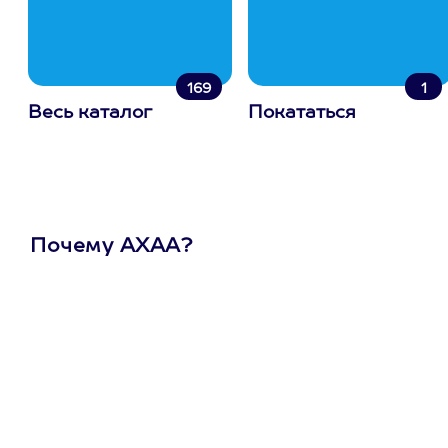
169
1
Весь каталог
Покататься
Почему АХАА?
Один
сертификат
на любое
развлечение