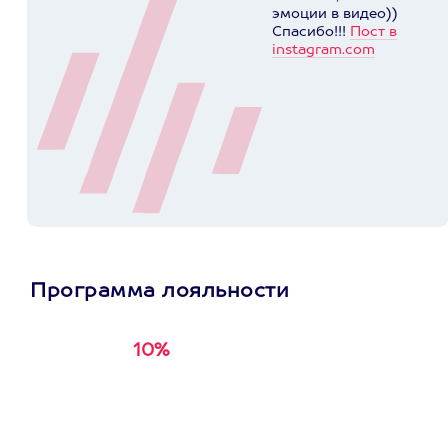
эмоции в видео))
Спасибо!!!
Пост в
instagram.com
Программа лояльности
10%
Получи
кэшбэк за
первую покупку в
приложении