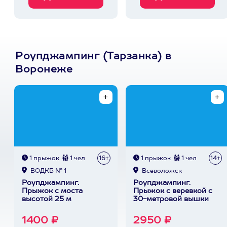
Роупджампинг (Тарзанка) в
Воронеже
1 прыжок
1 чел
16+
1 прыжок
1 чел
14+
ВОДКБ № 1
Всеволожск
Роупджампинг.
Роупджампинг.
Прыжок с моста
Прыжок с веревкой с
высотой 25 м
30-метровой вышки
1400 ₽
2950 ₽