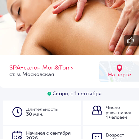
SPA-салон Mon&Ton
>
ст. м. Московская
На карте
Скоро, с 1 сентября
Число
Длительность
участников
30 мин.
1 человек
Начиная с сентября
Возраст
2026