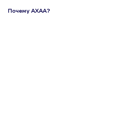
Почему АХАА?
Один
сертификат
на любое
развлечение