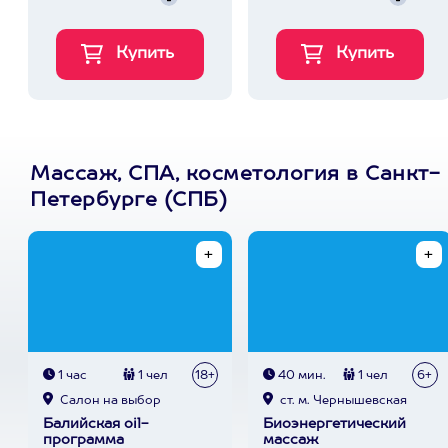
Массаж, СПА, косметология в Санкт-
Петербурге (СПБ)
1 час
1 чел
18+
40 мин.
1 чел
6+
Cалон на выбор
ст. м. Чернышевская
Балийская oil-
Биоэнергетический
программа
массаж