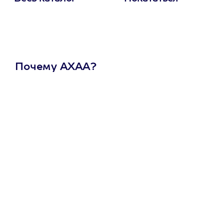
Почему АХАА?
Один
сертификат
на любое
развлечение