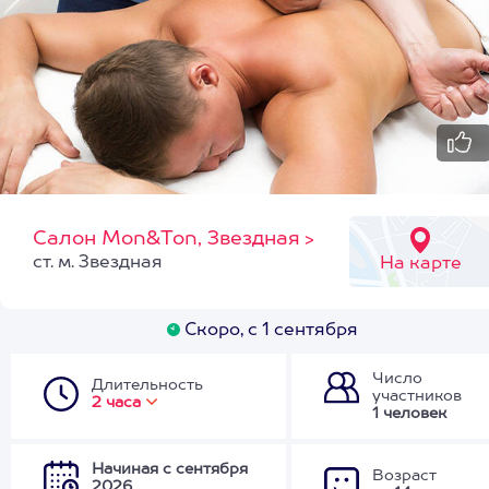
Салон Mon&Ton, Звездная
>
ст. м. Звездная
На карте
Скоро, с 1 сентября
Число
Длительность
участников
2 часа
1 человек
Начиная с сентября
Возраст
2026