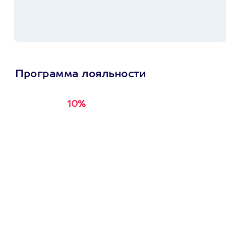
Программа лояльности
10%
Получи
кэшбэк за
первую покупку в
приложении